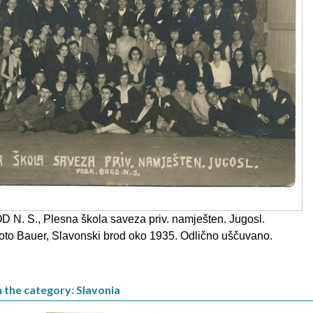
 N. S., Plesna škola saveza priv. namješten. Jugosl.
foto Bauer, Slavonski brod oko 1935. Odlično uščuvano.
 the category: Slavonia