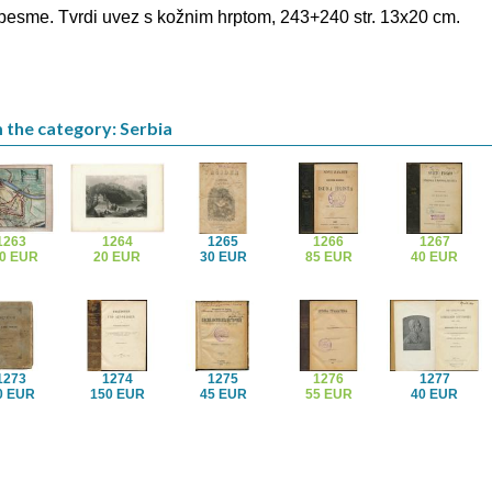
 pesme. Tvrdi uvez s kožnim hrptom, 243+240 str. 13x20 cm.
 the category: Serbia
1263
1264
1265
1266
1267
0 EUR
20 EUR
30 EUR
85 EUR
40 EUR
1273
1274
1275
1276
1277
0 EUR
150 EUR
45 EUR
55 EUR
40 EUR