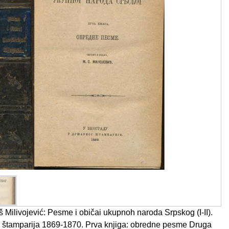
 Milivojević: Pesme i običai ukupnoh naroda Srpskog (I-II).
 štamparija 1869-1870. Prva knjiga: obredne pesme Druga