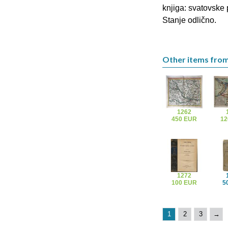
knjiga: svatovske
Stanje odlično.
Other items from
1262
450 EUR
12
1272
100 EUR
5
1
2
3
→