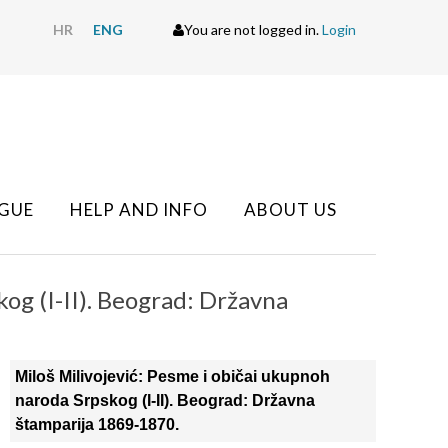
HR
ENG
You are not logged in.
Login
GUE
HELP AND INFO
ABOUT US
og (I-II). Beograd: Državna
Miloš Milivojević: Pesme i običai ukupnoh
naroda Srpskog (I-II). Beograd: Državna
štamparija 1869-1870.