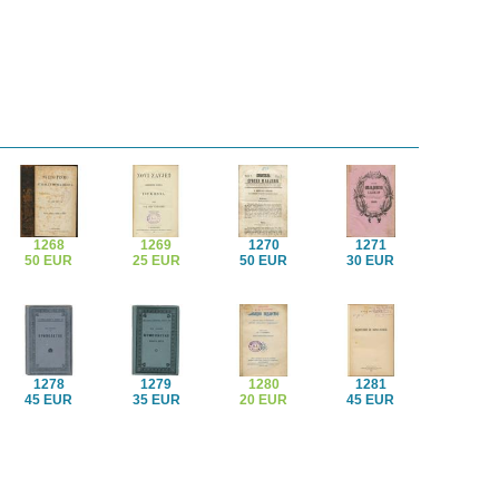
1268
1269
1270
1271
50 EUR
25 EUR
50 EUR
30 EUR
1278
1279
1280
1281
45 EUR
35 EUR
20 EUR
45 EUR