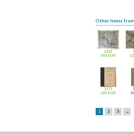
Other items from
1262
450 EUR
12
1272
100 EUR
5
1
2
3
→