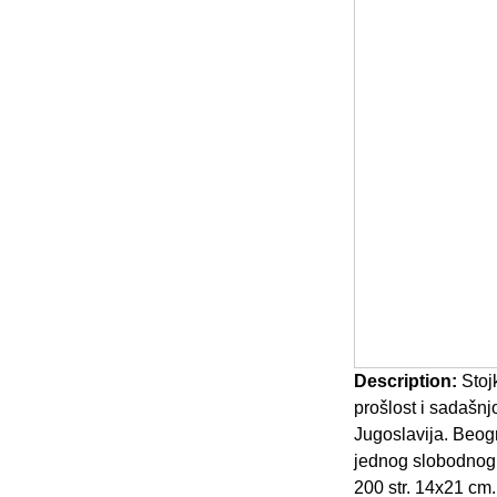
Description:
Stojk
prošlost i sadašn
Jugoslavija. Beog
jednog slobodnog 
200 str. 14x21 cm.