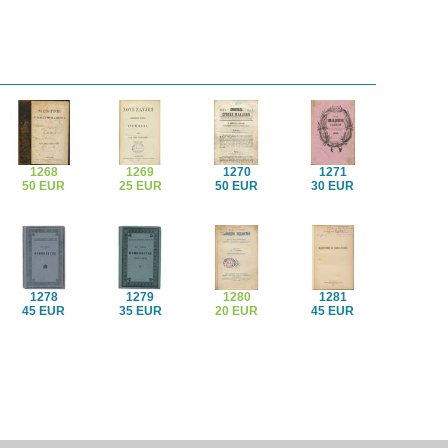
1268
1269
1270
1271
50 EUR
25 EUR
50 EUR
30 EUR
1278
1279
1280
1281
45 EUR
35 EUR
20 EUR
45 EUR