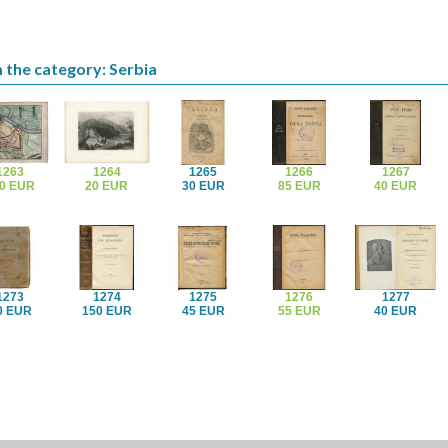
 the category: Serbia
1263
1264
1265
1266
1267
0 EUR
20 EUR
30 EUR
85 EUR
40 EUR
1273
1274
1275
1276
1277
0 EUR
150 EUR
45 EUR
55 EUR
40 EUR