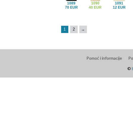
1089
1090
1091
70 EUR
40 EUR
12 EUR
1
2
→
Pomoć i informacije
Po
©