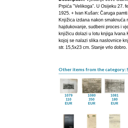
Prpića "Velikoga". U Osijeku 27. f
1925. + Ivan Kušan: Čaruga pamti.
Knjižica izdana nakon smaknuća ra
hajdukovanje, sudbeni proces i vj
knjižicu dolazi u lotu knjiga Ivan
kojoj se nalazi slika naslovnice kn
str. 15,5x23 cm. Stanje vrlo dobro.
Other items from the category: 
1079
1080
1081
110
350
180
EUR
EUR
EUR