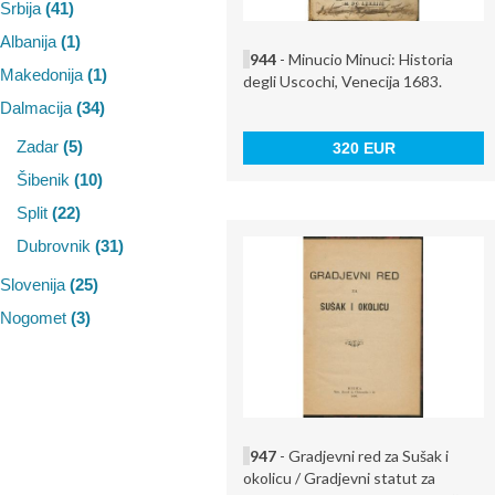
Srbija
(41)
Albanija
(1)
944
- Minucio Minuci: Historia
Makedonija
(1)
degli Uscochi, Venecija 1683.
Dalmacija
(34)
Zadar
(5)
320 EUR
Šibenik
(10)
Split
(22)
Dubrovnik
(31)
Slovenija
(25)
Nogomet
(3)
947
- Gradjevni red za Sušak i
okolicu / Gradjevni statut za