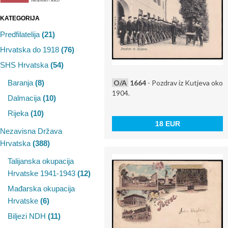
KATEGORIJA
Predfilatelija
(21)
Hrvatska do 1918
(76)
SHS Hrvatska
(54)
O/A
1664
- Pozdrav iz Kutjeva oko
Baranja
(8)
1904.
Dalmacija
(10)
Rijeka
(10)
18 EUR
Nezavisna Država
Hrvatska
(388)
Talijanska okupacija
Hrvatske 1941-1943
(12)
Mađarska okupacija
Hrvatske
(6)
Biljezi NDH
(11)