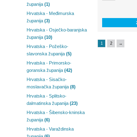
županija
(1)
Hrvatska - Međimurska
županija
(3)
Hrvatska - Osječko-baranjska
županija
(10)
1
2
→
Hrvatska - Požeško-
slavonska županija
(5)
Hrvatska - Primorsko-
goranska županija
(42)
Hrvatska - Sisačko-
moslavačka županija
(8)
Hrvatska - Splitsko-
dalmatinska županija
(23)
Hrvatska - Šibensko-kninska
županija
(6)
Hrvatska - Varaždinska
županija
(6)