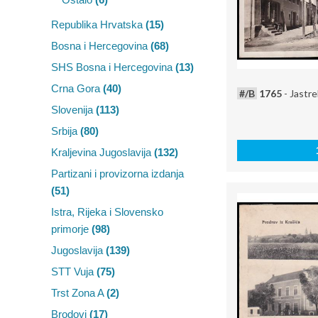
Republika Hrvatska
(15)
Bosna i Hercegovina
(68)
SHS Bosna i Hercegovina
(13)
Crna Gora
(40)
#/B
1765
- Jastr
Slovenija
(113)
Srbija
(80)
Kraljevina Jugoslavija
(132)
Partizani i provizorna izdanja
(51)
Istra, Rijeka i Slovensko
primorje
(98)
Jugoslavija
(139)
STT Vuja
(75)
Trst Zona A
(2)
Brodovi
(17)