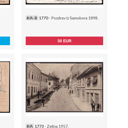
#/A-B
1770
- Pozdrav iz Samobora 1898.
30 EUR
#/A
1773
- Zelina 1957.