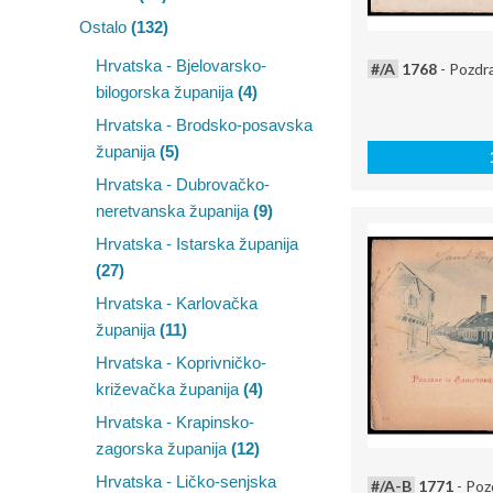
Ostalo
(132)
Hrvatska - Bjelovarsko-
#/A
1768
- Pozdra
bilogorska županija
(4)
Hrvatska - Brodsko-posavska
županija
(5)
Hrvatska - Dubrovačko-
neretvanska županija
(9)
Hrvatska - Istarska županija
(27)
Hrvatska - Karlovačka
županija
(11)
Hrvatska - Koprivničko-
križevačka županija
(4)
Hrvatska - Krapinsko-
zagorska županija
(12)
Hrvatska - Ličko-senjska
#/A-B
1771
- Poz