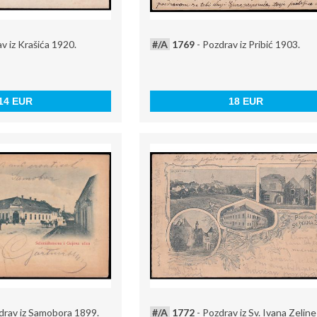
v iz Krašića 1920.
#/A
1769
- Pozdrav iz Pribić 1903.
14 EUR
18 EUR
drav iz Samobora 1899.
#/A
1772
- Pozdrav iz Sv. Ivana Zeline