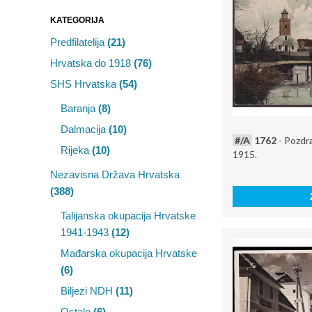
KATEGORIJA
Predfilatelija
(21)
Hrvatska do 1918
(76)
SHS Hrvatska
(54)
Baranja
(8)
Dalmacija
(10)
#/A
1762
- Pozdra
Rijeka
(10)
1915.
Nezavisna Država Hrvatska
(388)
Talijanska okupacija Hrvatske
1941-1943
(12)
Mađarska okupacija Hrvatske
(6)
Biljezi NDH
(11)
Ostalo
(6)