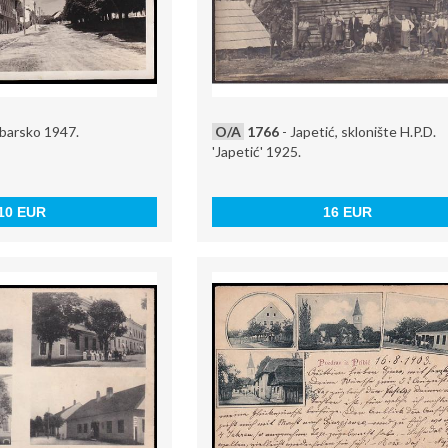
ebarsko 1947.
O/A
1766
- Japetić, sklonište H.P.D.
'Japetić' 1925.
10 EUR
16 EUR