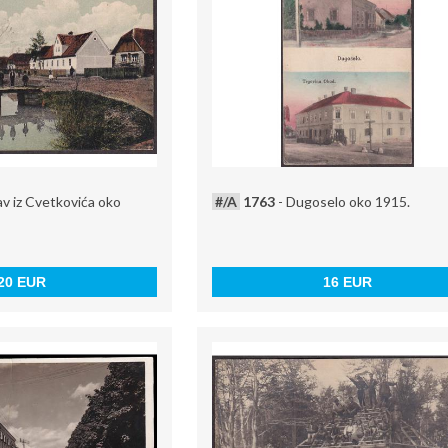
v iz Cvetkovića oko
#/A
1763
- Dugoselo oko 1915.
20 EUR
16 EUR