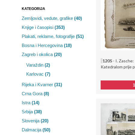
KATEGORIJA
Zemljovidi, vedute, grafike
(40)
Knjige i časopisi
(353)
Plakati, reklame, fotografije
(51)
Bosna i Hercegovina
(18)
Zagreb i okolica
(20)
1205
- I. Zasche
Varaždin
(2)
Katedralom prije 
Karlovac
(7)
Rijeka i Kvarner
(31)
Crna Gora
(8)
Istra
(14)
Srbija
(38)
Slovenija
(20)
Dalmacija
(50)