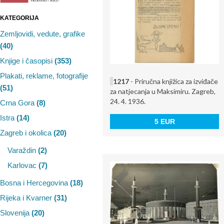
KATEGORIJA
Zemljovidi, vedute, grafike
(40)
Knjige i časopisi
(353)
Plakati, reklame, fotografije
1217
- Priručna knjižica za izviđače
(51)
za natjecanja u Maksimiru. Zagreb,
24. 4. 1936.
Crna Gora
(8)
Istra
(14)
5 EUR
Zagreb i okolica
(20)
Varaždin
(2)
Karlovac
(7)
Bosna i Hercegovina
(18)
Rijeka i Kvarner
(31)
Slovenija
(20)