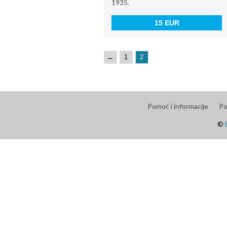
1935.
15 EUR
←
1
2
Pomoć i informacije
Po
©