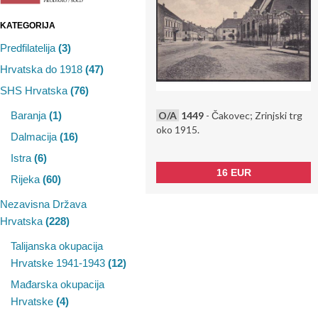
KATEGORIJA
Predfilatelija
(3)
Hrvatska do 1918
(47)
SHS Hrvatska
(76)
O/A
1449
- Čakovec; Zrinjski trg
Baranja
(1)
oko 1915.
Dalmacija
(16)
Istra
(6)
16 EUR
Rijeka
(60)
Nezavisna Država
Hrvatska
(228)
Talijanska okupacija
Hrvatske 1941-1943
(12)
Mađarska okupacija
Hrvatske
(4)