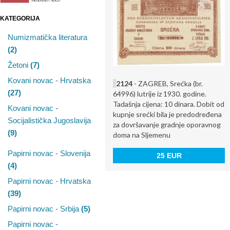
KATEGORIJA
Numizmatička literatura
(2)
Žetoni
(7)
Kovani novac - Hrvatska
2124
- ZAGREB, Srećka (br.
(27)
64996) lutrije iz 1930. godine.
Tadašnja cijena: 10 dinara. Dobit od
Kovani novac -
kupnje srećki bila je predodređena
Socijalistička Jugoslavija
za dovršavanje gradnje oporavnog
(9)
doma na Sljemenu
Papirni novac - Slovenija
25 EUR
(4)
Papirni novac - Hrvatska
(39)
Papirni novac - Srbija
(5)
Papirni novac -