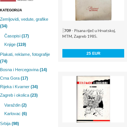
KATEGORIJA
Zemljovidi, vedute, grafike
(34)
709
- Pisana riječ u Hrvatskoj,
Časopisi
(17)
MTM, Zagreb 1985.
Knjige
(119)
25 EUR
Plakati, reklame, fotografije
(74)
Bosna i Hercegovina
(14)
Crna Gora
(17)
Rijeka i Kvarner
(34)
Zagreb i okolica
(23)
Varaždin
(2)
Karlovac
(6)
Srbija
(98)