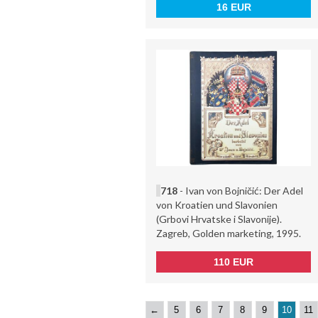
16 EUR
718
- Ivan von Bojničić: Der Adel
von Kroatien und Slavonien
(Grbovi Hrvatske i Slavonije).
Zagreb, Golden marketing, 1995.
110 EUR
←
5
6
7
8
9
10
11