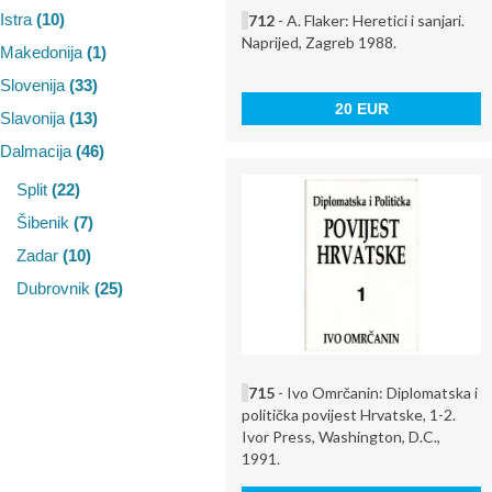
Istra
(10)
712
- A. Flaker: Heretici i sanjari.
Naprijed, Zagreb 1988.
Makedonija
(1)
Slovenija
(33)
20 EUR
Slavonija
(13)
Dalmacija
(46)
Split
(22)
Šibenik
(7)
Zadar
(10)
Dubrovnik
(25)
715
- Ivo Omrčanin: Diplomatska i
politička povijest Hrvatske, 1-2.
Ivor Press, Washington, D.C.,
1991.