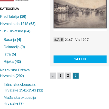
KATEGORIJA
Predfilatelija
(16)
Hrvatska do 1918
(63)
SHS Hrvatska
(64)
#/A-B
2167
- Vis 1927.
Baranja
(4)
Dalmacija
(9)
Istra
(5)
14 EUR
Rijeka
(42)
Nezavisna Država
←
1
2
3
Hrvatska
(292)
Talijanska okupacija
Hrvatske 1941-1943
(31)
Mađarska okupacija
Hrvatske
(7)