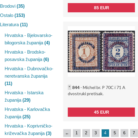
Brodovi
(35)
85 EUR
Ostalo
(153)
Literatura
(11)
Hrvatska - Bjelovarsko-
bilogorska županija
(4)
Hrvatska - Brodsko-
posavska županija
(6)
Hrvatska - Dubrovačko-
neretvanska županija
(11)
*
844
- Michel br. P 70C i 71 A
Hrvatska - Istarska
dvostruki pretisak.
županija
(29)
Hrvatska - Karlovačka
45 EUR
županija
(25)
Hrvatska - Koprivničko-
←
1
2
3
4
5
6
7
križevačka županija
(3)