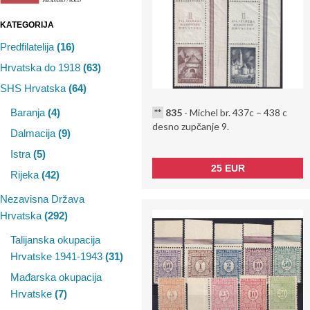
KATEGORIJA
Predfilatelija
(16)
Hrvatska do 1918
(63)
SHS Hrvatska
(64)
**
835
- Michel br. 437c – 438 c
Baranja
(4)
desno zupčanje 9.
Dalmacija
(9)
Istra
(5)
25 EUR
Rijeka
(42)
Nezavisna Država
Hrvatska
(292)
Talijanska okupacija
Hrvatske 1941-1943
(31)
Mađarska okupacija
Hrvatske
(7)