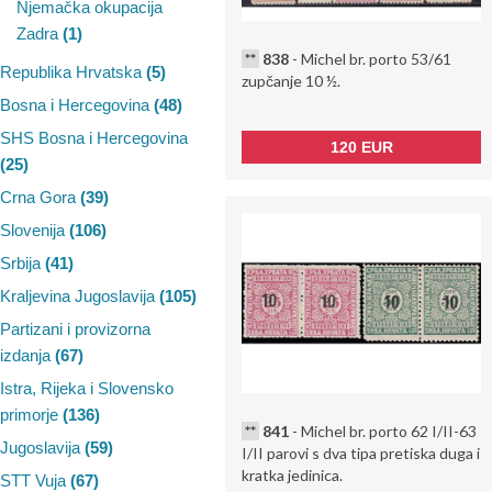
Njemačka okupacija
Zadra
(1)
**
838
- Michel br. porto 53/61
Republika Hrvatska
(5)
zupčanje 10 ½.
Bosna i Hercegovina
(48)
SHS Bosna i Hercegovina
120 EUR
(25)
Crna Gora
(39)
Slovenija
(106)
Srbija
(41)
Kraljevina Jugoslavija
(105)
Partizani i provizorna
izdanja
(67)
Istra, Rijeka i Slovensko
primorje
(136)
**
841
- Michel br. porto 62 I/II-63
Jugoslavija
(59)
I/II parovi s dva tipa pretiska duga i
kratka jedinica.
STT Vuja
(67)