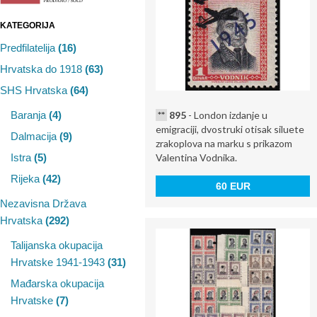
KATEGORIJA
Predfilatelija
(16)
Hrvatska do 1918
(63)
SHS Hrvatska
(64)
**
895
- London izdanje u
Baranja
(4)
emigraciji, dvostruki otisak siluete
Dalmacija
(9)
zrakoplova na marku s prikazom
Valentina Vodnika.
Istra
(5)
Rijeka
(42)
60 EUR
Nezavisna Država
Hrvatska
(292)
Talijanska okupacija
Hrvatske 1941-1943
(31)
Mađarska okupacija
Hrvatske
(7)