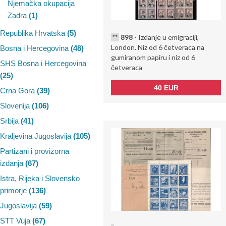
Njemačka okupacija
Zadra
(1)
Republika Hrvatska
(5)
**
898
- Izdanje u emigraciji,
London. Niz od 6 četveraca na
Bosna i Hercegovina
(48)
gumiranom papiru i niz od 6
SHS Bosna i Hercegovina
četveraca
(25)
40 EUR
Crna Gora
(39)
Slovenija
(106)
Srbija
(41)
Kraljevina Jugoslavija
(105)
Partizani i provizorna
izdanja
(67)
Istra, Rijeka i Slovensko
primorje
(136)
Jugoslavija
(59)
STT Vuja
(67)