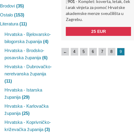
901
- Komplet: koverta, letak, ček
Brodovi
(35)
i arak vinjeta za pomoć Hrvatske
akademske menze sveučilišta u
Ostalo
(153)
Zagrebu.
Literatura
(11)
25 EUR
Hrvatska - Bjelovarsko-
bilogorska županija
(4)
Hrvatska - Brodsko-
←
4
5
6
7
8
9
posavska županija
(6)
Hrvatska - Dubrovačko-
neretvanska županija
(11)
Hrvatska - Istarska
županija
(29)
Hrvatska - Karlovačka
županija
(25)
Hrvatska - Koprivničko-
križevačka županija
(3)