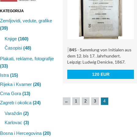
KATEGORIJA
Zemljovidi, vedute, grafike
(39)
Knjige
(160)
Časopisi
(48)
845
- Sammlung von Initialen aus
dem 12. bis 17. Jahrhundert.
Plakati, reklame, fotografije
Leipzig: Ludwig Denicke, 1867.
(33)
120 EUR
Istra
(15)
Rijeka i Kvarner
(26)
Crna Gora
(13)
←
1
2
3
4
Zagreb i okolica
(24)
Varaždin
(2)
Karlovac
(3)
Bosna i Hercegovina
(20)