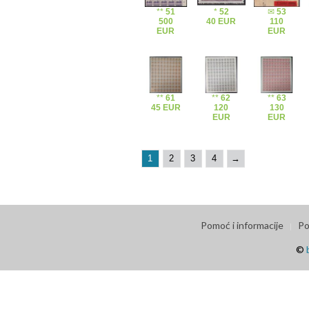
**
51
*
52
✉
53
500
40 EUR
110
EUR
EUR
**
61
**
62
**
63
45 EUR
120
130
EUR
EUR
1
2
3
4
→
Pomoć i informacije
Po
©