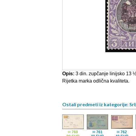
Opis:
3 din. zupčanje linijsko 13 
Rijetka marka odlična kvaliteta.
Ostali predmeti iz kategorije: Srb
✉
760
✉
761
✉
762