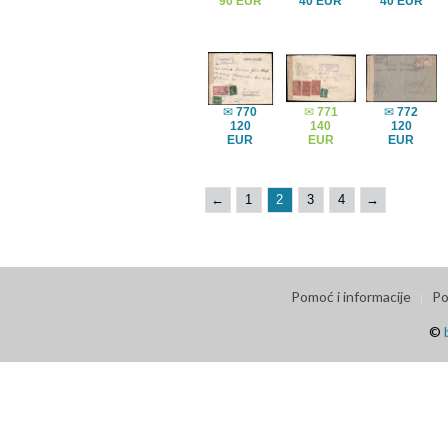
90 EUR
40 EUR
40 EUR
✉
770
✉
771
✉
772
120
140
120
EUR
EUR
EUR
←
1
2
3
4
→
Pomoć i informacije
Po
©