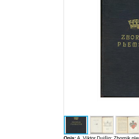
Opis:
A. Viktor Duišin: Zbornik ple