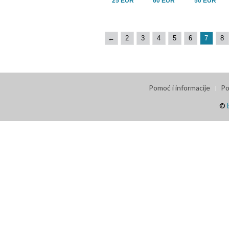
25 EUR
60 EUR
50 EUR
←
2
3
4
5
6
7
8
Pomoć i informacije
Po
©