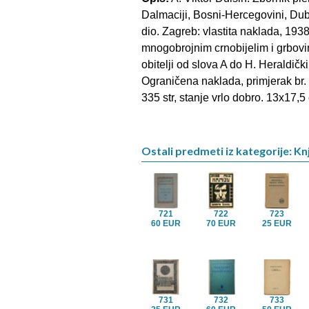
Dalmaciji, Bosni-Hercegovini, Dubr
dio. Zagreb: vlastita naklada, 1938
mnogobrojnim crnobijelim i grbovi
obitelji od slova A do H. Heraldički
Ograničena naklada, primjerak br.
335 str, stanje vrlo dobro. 13x17,5
Ostali predmeti iz kategorije: Knj
721
722
723
60 EUR
70 EUR
25 EUR
731
732
733