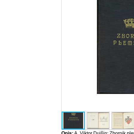
Opis:
A. Viktor Duišin: Zbornik ple