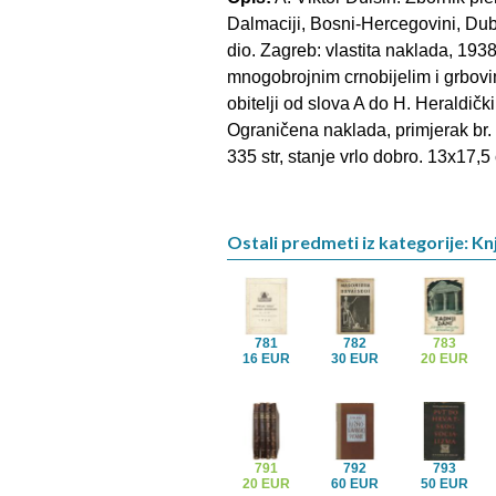
Dalmaciji, Bosni-Hercegovini, Dubr
dio. Zagreb: vlastita naklada, 1938
mnogobrojnim crnobijelim i grbovi
obitelji od slova A do H. Heraldički
Ograničena naklada, primjerak br.
335 str, stanje vrlo dobro. 13x17,5
Ostali predmeti iz kategorije: Knj
781
782
783
16 EUR
30 EUR
20 EUR
791
792
793
20 EUR
60 EUR
50 EUR