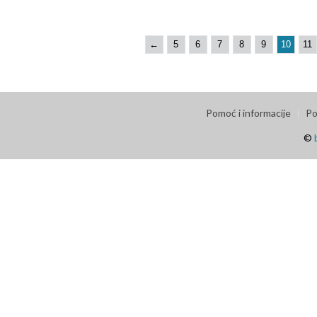
←
5
6
7
8
9
10
11
Pomoć i informacije
Po
©