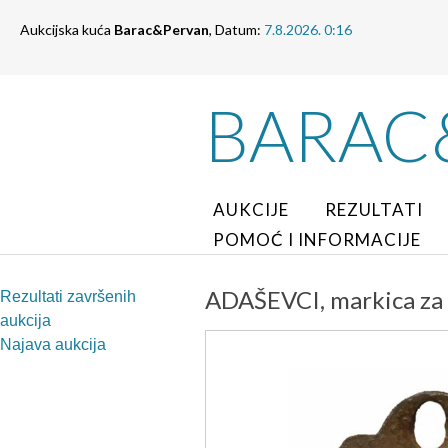
Aukcijska kuća
Barac&Pervan
, Datum:
7.8.2026. 0:16
BARAC
AUKCIJE
REZULTATI
POMOĆ I INFORMACIJE
ADAŠEVCI, markica za 
Rezultati završenih
aukcija
Najava aukcija