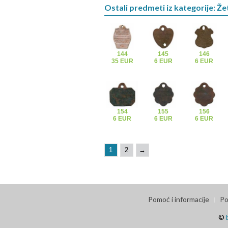
Ostali predmeti iz kategorije: Že
144
145
146
35 EUR
6 EUR
6 EUR
154
155
156
6 EUR
6 EUR
6 EUR
1
2
→
Pomoć i informacije
Po
©