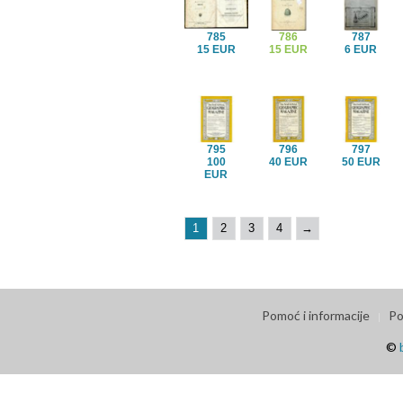
785
786
787
15 EUR
15 EUR
6 EUR
795
796
797
100
40 EUR
50 EUR
EUR
1
2
3
4
→
Pomoć i informacije
Po
©