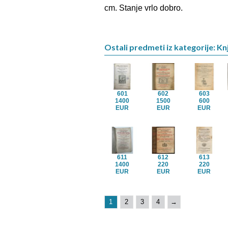
cm. Stanje vrlo dobro.
Ostali predmeti iz kategorije: Kn
601
602
603
1400
1500
600
EUR
EUR
EUR
611
612
613
1400
220
220
EUR
EUR
EUR
1
2
3
4
→