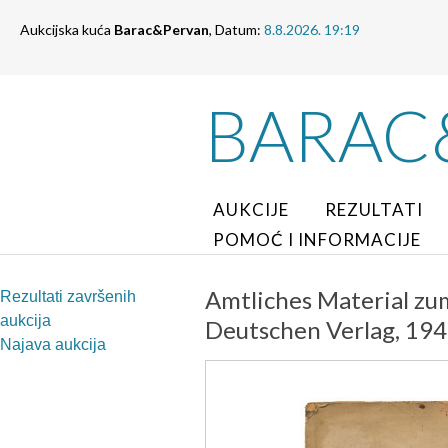
Aukcijska kuća
Barac&Pervan
, Datum:
8.8.2026. 19:19
BARAC
AUKCIJE
REZULTATI
POMOĆ I INFORMACIJE
Amtliches Material zu
Rezultati završenih
aukcija
Deutschen Verlag, 194
Najava aukcija