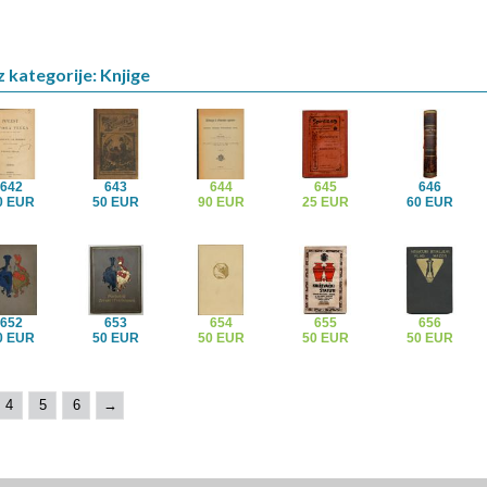
z kategorije: Knjige
642
643
644
645
646
0 EUR
50 EUR
90 EUR
25 EUR
60 EUR
652
653
654
655
656
0 EUR
50 EUR
50 EUR
50 EUR
50 EUR
4
5
6
→