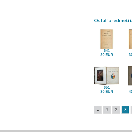
Ostali predmeti i
641
30 EUR
3
651
30 EUR
4
←
1
2
3