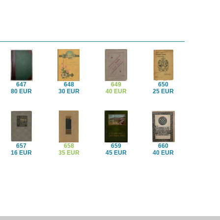
647
648
649
650
80 EUR
30 EUR
40 EUR
25 EUR
657
658
659
660
16 EUR
35 EUR
45 EUR
40 EUR