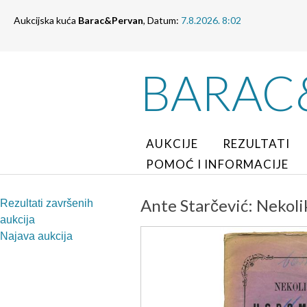
Aukcijska kuća
Barac&Pervan
, Datum:
7.8.2026. 8:02
BARAC
AUKCIJE
REZULTATI
POMOĆ I INFORMACIJE
Ante Starčević: Nekol
Rezultati završenih
aukcija
Najava aukcija