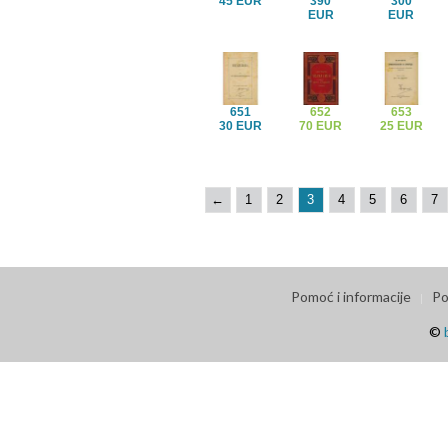
45 EUR
390
300
EUR
EUR
651
652
653
30 EUR
70 EUR
25 EUR
←
1
2
3
4
5
6
7
Pomoć i informacije
Po
©