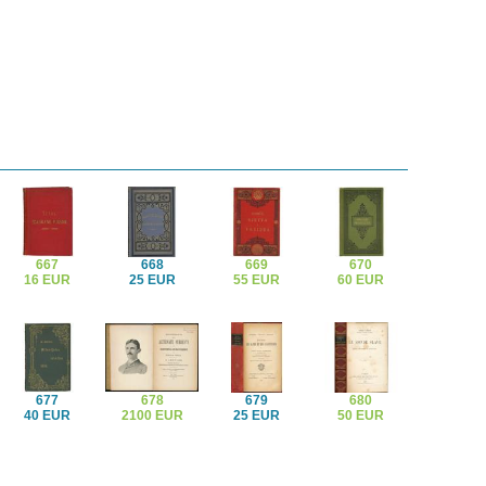
667
668
669
670
16 EUR
25 EUR
55 EUR
60 EUR
677
678
679
680
40 EUR
2100 EUR
25 EUR
50 EUR