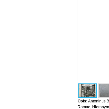
Opis:
Antoninus Br
Romae, Hieronymus