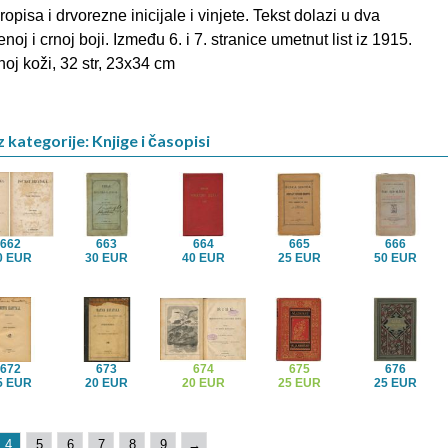
opisa i drvorezne inicijale i vinjete. Tekst dolazi u dva
enoj i crnoj boji. Između 6. i 7. stranice umetnut list iz 1915.
noj koži, 32 str, 23x34 cm
 kategorije: Knjige i časopisi
662
663
664
665
666
0 EUR
30 EUR
40 EUR
25 EUR
50 EUR
672
673
674
675
676
5 EUR
20 EUR
20 EUR
25 EUR
25 EUR
4
5
6
7
8
9
→