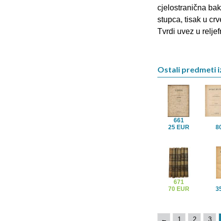
cjelostranična bakr
stupca, tisak u crv
Tvrdi uvez u reljef
Ostali predmeti iz
661
25 EUR
8
671
70 EUR
3
←
1
2
3