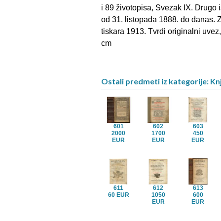
i 89 životopisa, Svezak IX. Drugo 
od 31. listopada 1888. do danas. 
tiskara 1913. Tvrdi originalni uvez
cm
Ostali predmeti iz kategorije: Knj
601
602
603
2000
1700
450
EUR
EUR
EUR
611
612
613
60 EUR
1050
600
EUR
EUR