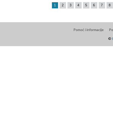
1
2
3
4
5
6
7
8
Pomoć i informacije
Po
©