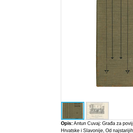
Opis:
Antun Cuvaj: Građa za povije
Hrvatske i Slavonije, Od najstarij