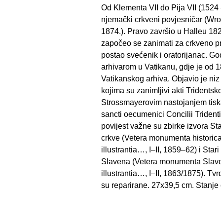
Od Klementa VII do Pija VII (1524 
njemački crkveni povjesničar (Wro
1874.). Pravo završio u Halleu 18
započeo se zanimati za crkveno pr
postao svećenik i oratorijanac. G
arhivarom u Vatikanu, gdje je od 1
Vatikanskog arhiva. Objavio je ni
kojima su zanimljivi akti Tridentsk
Strossmayerovim nastojanjem tisk
sancti oecumenici Concilii Tridentin
povijest važne su zbirke izvora St
crkve (Vetera monumenta histori
illustrantia…, I–II, 1859–62) i Star
Slavena (Vetera monumenta Slavo
illustrantia…, I–II, 1863/1875). Tvr
su reparirane. 27x39,5 cm. Stanje 