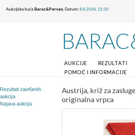
Aukcijska kuća
Barac&Pervan
, Datum:
8.8.2026. 12:20
BARAC
AUKCIJE
REZULTATI
POMOĆ I INFORMACIJE
Austrija, križ za zaslu
Rezultati završenih
aukcija
originalna vrpca
Najava aukcija