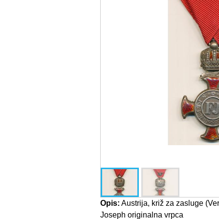
Opis:
Austrija, križ za zasluge (V
Joseph originalna vrpca