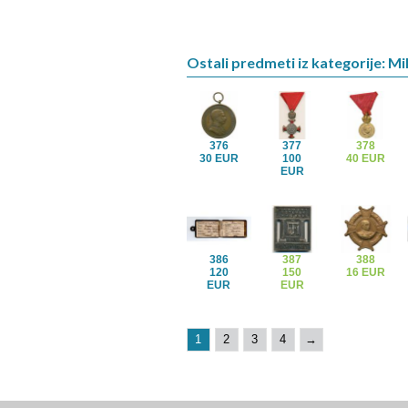
Ostali predmeti iz kategorije: Mil
376
377
378
30 EUR
100
40 EUR
EUR
386
387
388
120
150
16 EUR
EUR
EUR
1
2
3
4
→