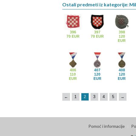
Ostali predmeti iz kategorije: Mil
396
397
398
70 EUR
70 EUR
120
EUR
406
407
408
110
120
120
EUR
EUR
EUR
←
1
2
3
4
5
→
Pomoć i informacije
Po