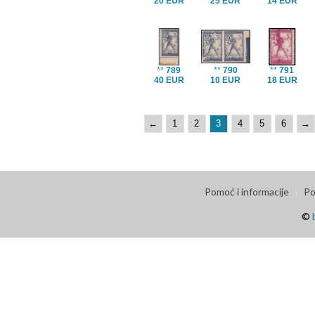
20 EUR
25 EUR
14 EUR
**
789
**
790
**
791
40 EUR
10 EUR
18 EUR
←
1
2
3
4
5
6
→
Pomoć i informacije
Po
©