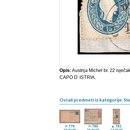
Opis:
Austrija Michel br. 22 isječa
CAPO D' ISTRIA.
Ostali predmeti iz kategorije: Sl
✉
779
✉
780
▲
781