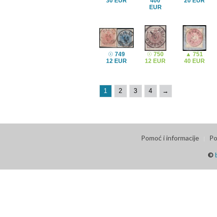
30 EUR
400
20 EUR
EUR
☉
749
☉
750
▲
751
12 EUR
12 EUR
40 EUR
1
2
3
4
→
Pomoć i informacije
Po
©