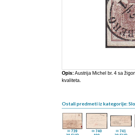
Opis:
Austrija Michel br. 4 sa ž
kvaliteta.
Ostali predmeti iz kategorije: Sl
✉
739
✉
740
✉
741