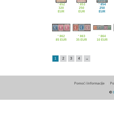
*
852
*
853
*
854
320
250
250
EUR
EUR
EUR
*
862
*
863
*
864
85 EUR
35 EUR
10 EUR
1
2
3
4
→
Pomoć i informacije
Po
©