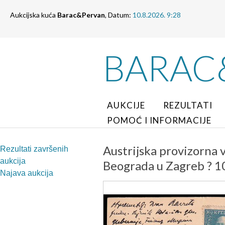
Aukcijska kuća
Barac&Pervan
, Datum:
10.8.2026. 9:28
BARAC
AUKCIJE
REZULTATI
POMOĆ I INFORMACIJE
Austrijska provizorna 
Rezultati završenih
aukcija
Beograda u Zagreb ? 1
Najava aukcija