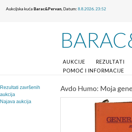
Aukcijska kuća
Barac&Pervan
, Datum:
8.8.2026. 23:52
BARAC
AUKCIJE
REZULTATI
POMOĆ I INFORMACIJE
Avdo Humo: Moja gener
Rezultati završenih
aukcija
Najava aukcija