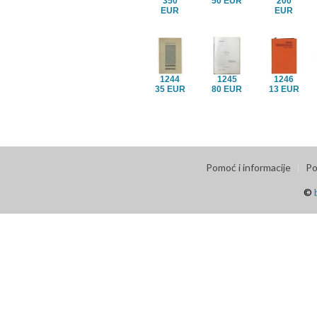
350
50 EUR
200
EUR
EUR
1244
1245
1246
35 EUR
80 EUR
13 EUR
Pomoć i informacije
Po
©