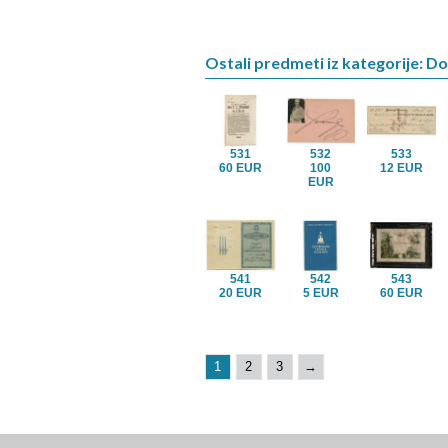
Ostali predmeti iz kategorije: D
531
532
533
60 EUR
100
12 EUR
EUR
541
542
543
20 EUR
5 EUR
60 EUR
1
2
3
→