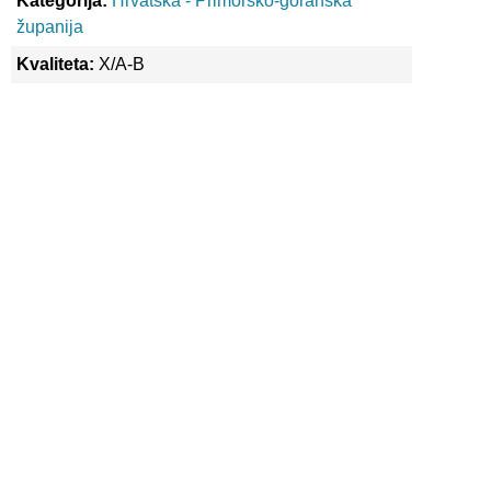
Kategorija:
Hrvatska - Primorsko-goranska
županija
Kvaliteta:
X/A-B