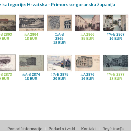
z kategorije: Hrvatska - Primorsko-goranska županija
-B
2863
#/A
2864
O/A-B
#/A
2866
#/A-B
2867
0 EUR
18 EUR
2865
85 EUR
16 EUR
18 EUR
-B
2873
#/A-B
2874
#/A-B
2875
#/A
2876
#/A-B
2877
0 EUR
18 EUR
20 EUR
16 EUR
18 EUR
Pomoć i informacije
Podaci o tvrtki
Kontakt
Registracija