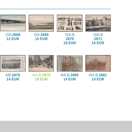
O/A
2868
O/A
2869
O/A-B
O/A-B
12 EUR
16 EUR
2870
2871
18 EUR
16 EUR
#/B
2878
#/A-B
2879
#/A-B
2880
#/A-B
2881
14 EUR
18 EUR
14 EUR
14 EUR