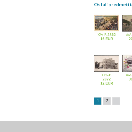
Ostali predmeti i
X/A-B
2862
#/A
16 EUR
2
O/A-B
X/A
2872
3
12 EUR
1
2
→