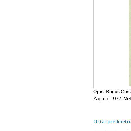
Opis:
Boguš Goršić
Zagreb, 1972. Meki
Ostali predmeti i