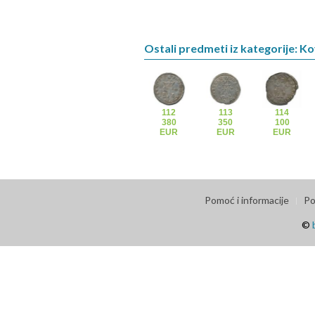
Ostali predmeti iz kategorije: K
112
113
114
380
350
100
EUR
EUR
EUR
Pomoć i informacije
Po
©