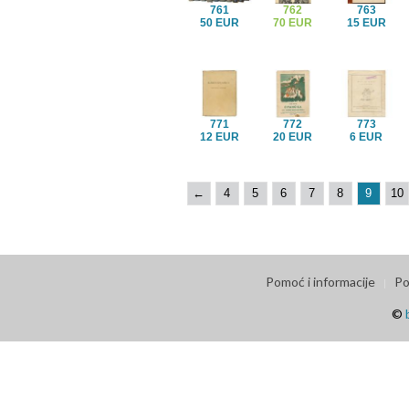
761
762
763
50 EUR
70 EUR
15 EUR
771
772
773
12 EUR
20 EUR
6 EUR
←
4
5
6
7
8
9
10
Pomoć i informacije
Po
©