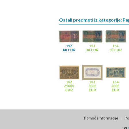
Ostali predmeti iz kategorije: Pa
152
153
154
60 EUR
30 EUR
30 EUR
162
163
164
25000
3000
2800
EUR
EUR
EUR
Pomoć i informacije
Po
©