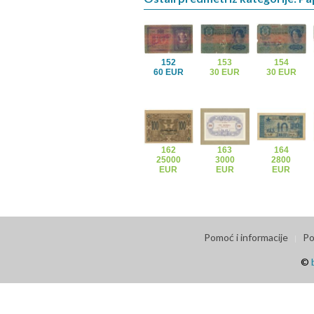
152
153
154
60 EUR
30 EUR
30 EUR
162
163
164
25000
3000
2800
EUR
EUR
EUR
Pomoć i informacije
Po
©