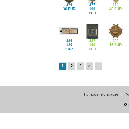
376
377
378
30 EUR
100
40 EUR
EUR
386
387
388
120
150
16 EUR
EUR
EUR
1
2
3
4
→
Pomoć i informacije
Po
©