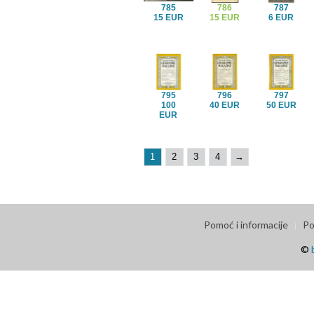
785
786
787
15 EUR
15 EUR
6 EUR
795
796
797
100
40 EUR
50 EUR
EUR
1
2
3
4
→
Pomoć i informacije
Po
©