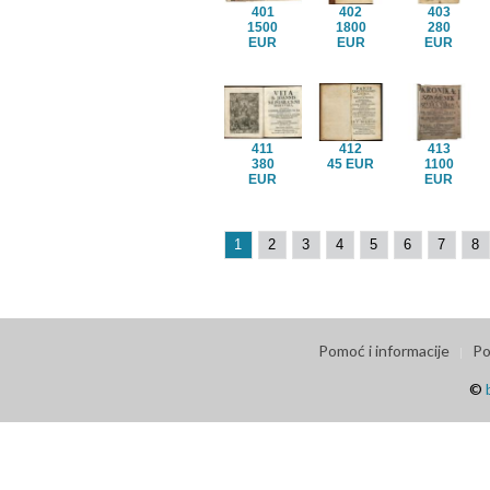
401
402
403
1500
1800
280
EUR
EUR
EUR
411
412
413
380
45 EUR
1100
EUR
EUR
1
2
3
4
5
6
7
8
Pomoć i informacije
Po
©