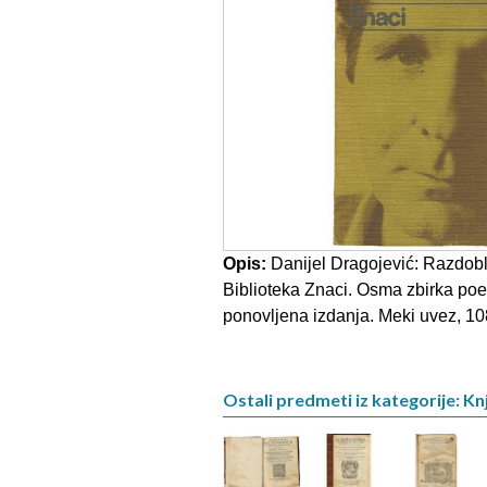
Opis:
Danijel Dragojević: Razdobl
Biblioteka Znaci. Osma zbirka poez
ponovljena izdanja. Meki uvez, 108
Ostali predmeti iz kategorije: Knj