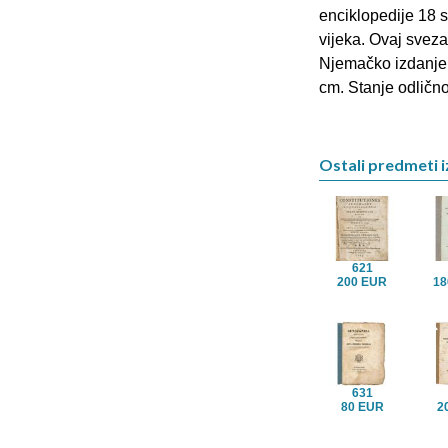
enciklopedije 18 s
vijeka. Ovaj svez
Njemačko izdanje t
cm. Stanje odlično
Ostali predmeti i
621
200 EUR
18
631
80 EUR
2