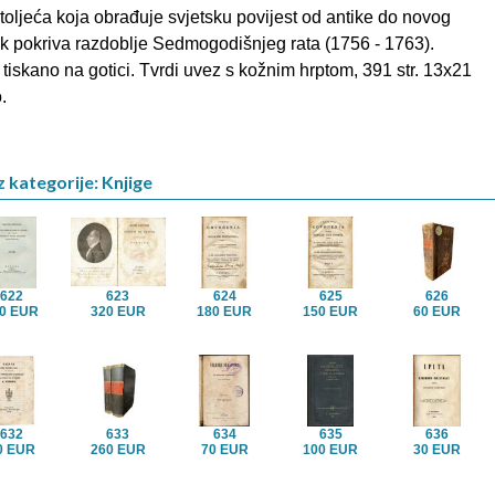
toljeća koja obrađuje svjetsku povijest od antike do novog
ak pokriva razdoblje Sedmogodišnjeg rata (1756 - 1763).
iskano na gotici. Tvrdi uvez s kožnim hrptom, 391 str. 13x21
.
z kategorije: Knjige
622
623
624
625
626
0 EUR
320 EUR
180 EUR
150 EUR
60 EUR
632
633
634
635
636
0 EUR
260 EUR
70 EUR
100 EUR
30 EUR