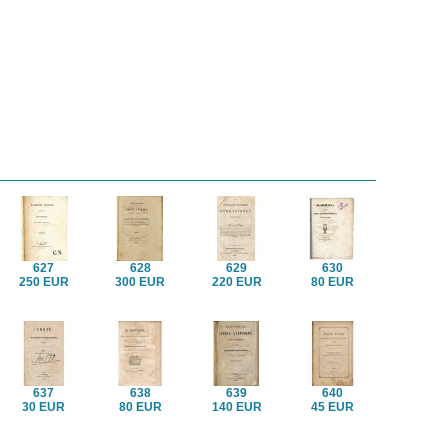
627
628
629
630
250 EUR
300 EUR
220 EUR
80 EUR
637
638
639
640
30 EUR
80 EUR
140 EUR
45 EUR