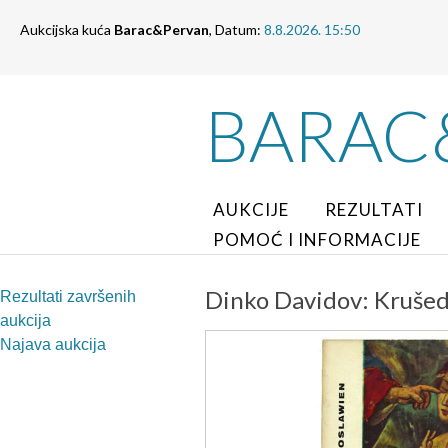
Aukcijska kuća
Barac&Pervan
, Datum:
8.8.2026. 15:50
BARAC
AUKCIJE
REZULTATI
POMOĆ I INFORMACIJE
Dinko Davidov: Krušed
Rezultati završenih
aukcija
Najava aukcija