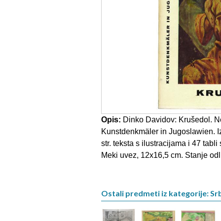
Opis:
Dinko Davidov: Krušedol. N
Kunstdenkmäler in Jugoslawien. I
str. teksta s ilustracijama i 47 tabl
Meki uvez, 12x16,5 cm. Stanje odl
Ostali predmeti iz kategorije: Srb