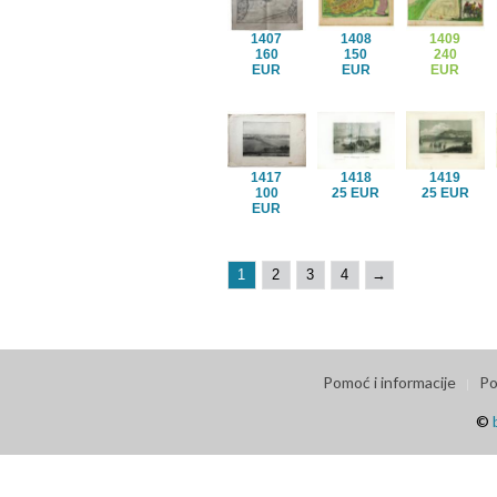
1407
1408
1409
160
150
240
EUR
EUR
EUR
1417
1418
1419
100
25 EUR
25 EUR
EUR
1
2
3
4
→
Pomoć i informacije
Po
©