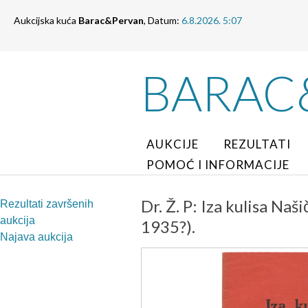
Aukcijska kuća
Barac&Pervan
, Datum:
6.8.2026. 5:07
BARAC
AUKCIJE
REZULTATI
POMOĆ I INFORMACIJE
Dr. Ž. P: Iza kulisa Na
Rezultati završenih
aukcija
1935?).
Najava aukcija