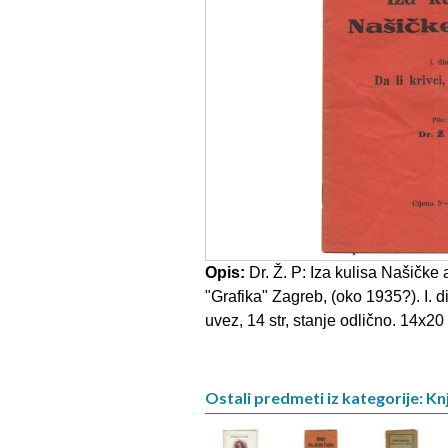
Opis:
Dr. Ž. P: Iza kulisa Našičke 
"Grafika" Zagreb, (oko 1935?). I. dio
uvez, 14 str, stanje odlično. 14x2
Ostali predmeti iz kategorije: Knj