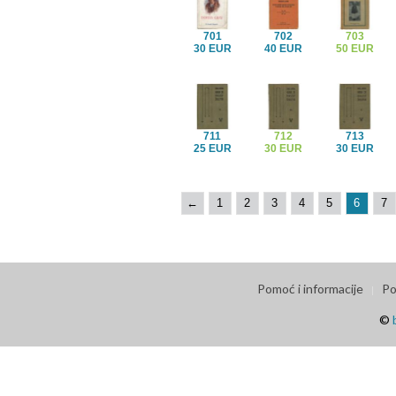
701
702
703
30 EUR
40 EUR
50 EUR
711
712
713
25 EUR
30 EUR
30 EUR
←
1
2
3
4
5
6
7
Pomoć i informacije
Po
©