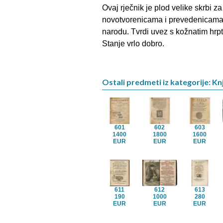
Ovaj rječnik je plod velike skrbi za
novotvorenicama i prevedenicama, 
narodu. Tvrdi uvez s kožnatim hrpt
Stanje vrlo dobro.
Ostali predmeti iz kategorije: Kn
601
602
603
1400
1800
1600
EUR
EUR
EUR
611
612
613
190
1000
280
EUR
EUR
EUR