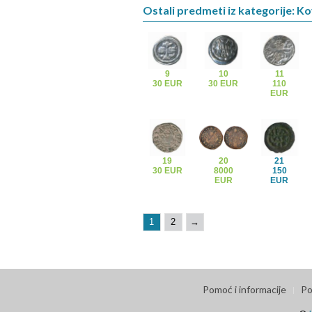
Ostali predmeti iz kategorije: K
9
10
11
30 EUR
30 EUR
110
EUR
19
20
21
30 EUR
8000
150
EUR
EUR
1
2
→
Pomoć i informacije
Po