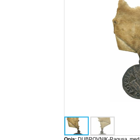
Opis:
DUBROVNIK-Ragusa, medal