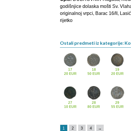
godišnjice dolaska mošti Sv. Vlah
originalnoj vrpci, Barac 16/II, Lasi
rijetko
Ostali predmeti iz kategorije: K
17
18
19
20 EUR
50 EUR
20 EUR
27
28
29
10 EUR
80 EUR
55 EUR
1
2
3
4
→